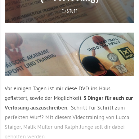
e
STUFF
m
i
t
N
e
w
s
z
u
T
Vor einigen Tagen ist mir diese DVD ins Haus
o
p
geflattert, sowie der Möglichkeit
3 Dinger für euch zur
T
Verlosung auszuschreiben
. Schritt für Schritt zum
e
perfekten Wurf? Mit diesem Videotraining von Lucca
a
m
Staiger, Malik Müller und Ralph Junge soll dir dabei
s
geholfen werden.