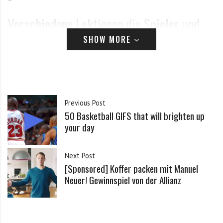
,
S
Verschiedene Lektionen die Spieler und
p
Trainern helfen sollen
i
SHOW MORE
e
l
Die DVD startet mit einer einfachen Einführung in
e
der grundlegende Punkte angesprochen werden und
r
n
auch dem bereits erfahrenen Spieler wieder ins
Previous Post
u
50 Basketball GIFS that will brighten up
Gedächtnis gerufen werden.
n
your day
d
d
Next Post
e
[Sponsored] Koffer packen mit Manuel
r
Neuer! Gewinnspiel von der Allianz
N
B
A