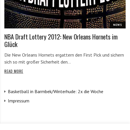
e
m
i
NEWS
t
N
NBA Draft Lottery 2012: New Orleans Hornets im
e
Glück
w
s
Die New Orleans Hornets ergattern den First Pick und sichern
z
sich so mit großer Sicherheit den…
u
READ MORE
T
o
p
Basketball in Barmbek/Winterhude: 2x die Woche
T
Impressum
e
a
m
s