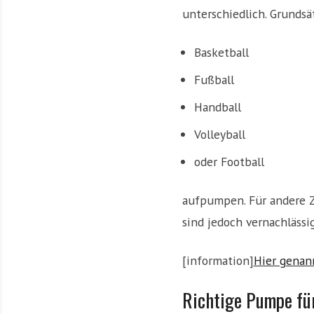
unterschiedlich. Grundsä
e
m
i
Basketball
t
Fußball
N
e
Handball
w
s
Volleyball
z
oder Football
u
T
o
aufpumpen. Für andere Z
p
sind jedoch vernachlässi
T
e
[information]
Hier genan
a
m
Richtige Pumpe für
s