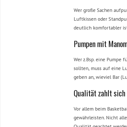
,
S
Wer große Sachen aufpump
p
Luftkissen oder Standp
i
deutlich komfortabler ist
e
l
Pumpen mit Manom
e
r
n
Wer z.Bsp. eine Pumpe fü
u
sollten, muss auf eine 
n
d
geben an, wieviel Bar (Lu
d
e
Qualität zahlt sich
r
N
Vor allem beim Basketbal
B
A
gewährleisten. Nicht all
Qualität geachtet werde