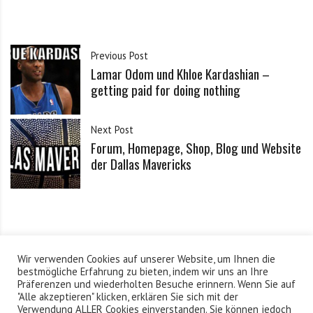
,
S
p
i
Previous Post
e
Lamar Odom und Khloe Kardashian –
l
getting paid for doing nothing
e
r
Next Post
n
Forum, Homepage, Shop, Blog und Website
u
der Dallas Mavericks
n
d
d
e
r
N
Wir verwenden Cookies auf unserer Website, um Ihnen die
B
bestmögliche Erfahrung zu bieten, indem wir uns an Ihre
Basketball in Barmbek/Winterhude: 2x die Woche
Präferenzen und wiederholten Besuche erinnern. Wenn Sie auf
A
"Alle akzeptieren" klicken, erklären Sie sich mit der
Impressum
Verwendung ALLER Cookies einverstanden. Sie können jedoch