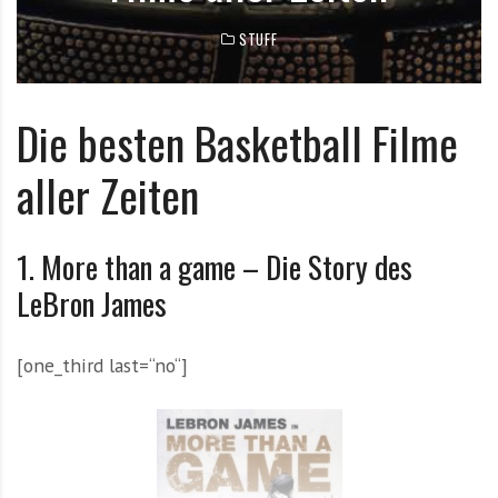
e
STUFF
m
i
t
Die besten Basketball Filme
N
e
aller Zeiten
w
s
z
1. More than a game – Die Story des
u
T
LeBron James
o
p
[one_third last=“no“]
T
e
a
m
s