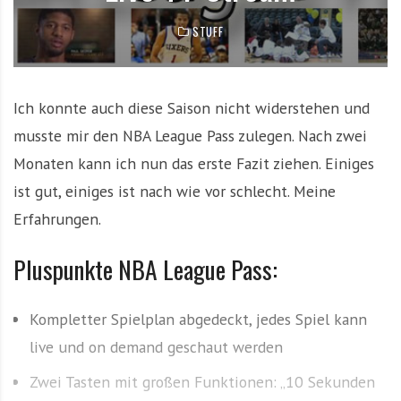
e
STUFF
m
i
t
N
Ich konnte auch diese Saison nicht widerstehen und
e
musste mir den NBA League Pass zulegen. Nach zwei
w
Monaten kann ich nun das erste Fazit ziehen. Einiges
s
z
ist gut, einiges ist nach wie vor schlecht. Meine
u
Erfahrungen.
T
o
Pluspunkte NBA League Pass:
p
T
Kompletter Spielplan abgedeckt, jedes Spiel kann
e
a
live und on demand geschaut werden
m
Zwei Tasten mit großen Funktionen: „10 Sekunden
s