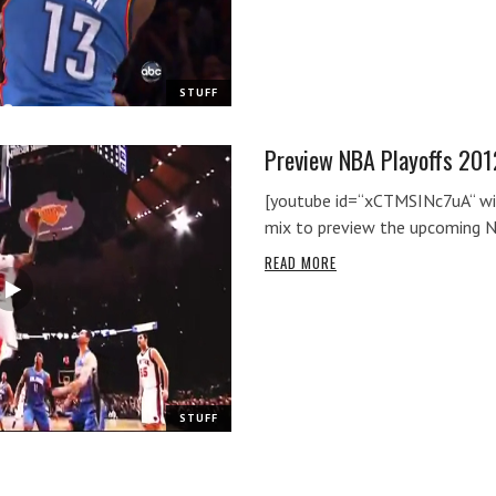
STUFF
Preview NBA Playoffs 201
[youtube id=“xCTMSINc7uA“ wi
mix to preview the upcoming 
READ MORE
STUFF