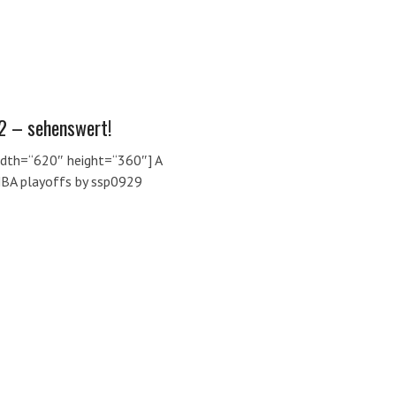
2 – sehenswert!
dth=“620″ height=“360″] A
NBA playoffs by ssp0929