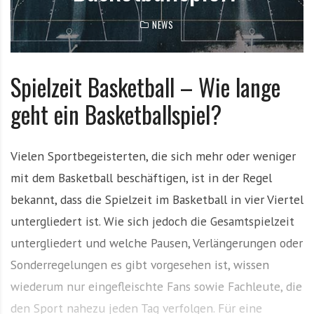
e
NEWS
m
i
t
Spielzeit Basketball – Wie lange
N
e
geht ein Basketballspiel?
w
s
z
Vielen Sportbegeisterten, die sich mehr oder weniger
u
mit dem Basketball beschäftigen, ist in der Regel
T
bekannt, dass die Spielzeit im Basketball in vier Viertel
o
p
untergliedert ist. Wie sich jedoch die Gesamtspielzeit
T
untergliedert und welche Pausen, Verlängerungen oder
e
Sonderregelungen es gibt vorgesehen ist, wissen
a
m
wiederum nur eingefleischte Fans sowie Fachleute, die
s
den Sport nahezu jeden Tag verfolgen. Für eine